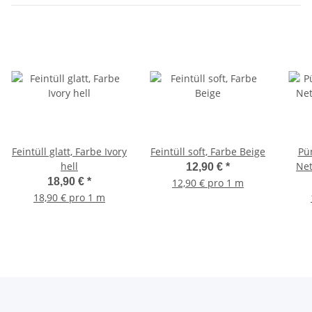
Feintüll glatt, Farbe Ivory
Feintüll soft, Farbe Beige
Pün
hell
Net
12,90 €
*
18,90 €
*
12,90 € pro 1 m
18,90 € pro 1 m