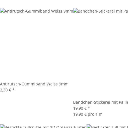
Antirutsch-Gummiband Weiss 9mm
2,30 €
*
Bändchen-Stickerei mit Paille
19,90 €
*
19,90 € pro 1 m