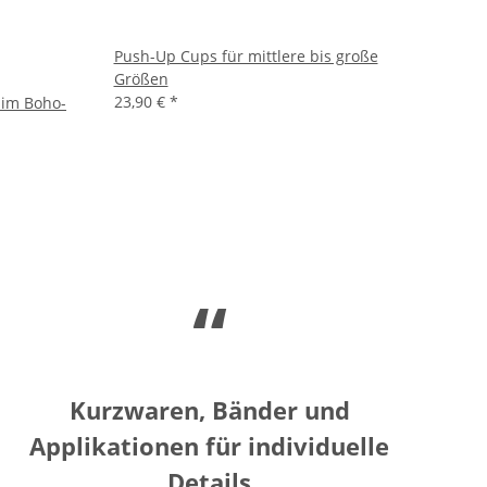
Push-Up Cups für mittlere bis große
Größen
23,90 €
*
 im Boho-
“
Kurzwaren, Bänder und
Applikationen für individuelle
Details