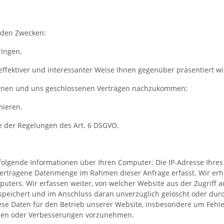
nden Zwecken:
ringen,
effektiver und interessanter Weise Ihnen gegenüber präsentiert wi
Ihnen und uns geschlossenen Verträgen nachzukommen;
mieren.
ge der Regelungen des Art. 6 DSGVO.
 folgende Informationen über Ihren Computer: Die IP-Adresse Ihres
ertragene Datenmenge im Rahmen dieser Anfrage erfasst. Wir er
ers. Wir erfassen weiter, von welcher Website aus der Zugriff au
gespeichert und im Anschluss daran unverzüglich gelöscht oder du
se Daten für den Betrieb unserer Website, insbesondere um Fehler
ngen oder Verbesserungen vorzunehmen.