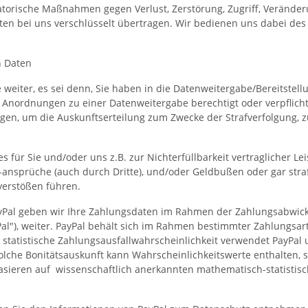
torische Maßnahmen gegen Verlust, Zerstörung, Zugriff, Veränder
en bei uns verschlüsselt übertragen. Wir bedienen uns dabei des 
n Daten
eiter, es sei denn, Sie haben in die Datenweitergabe/Bereitstellu
Anordnungen zu einer Datenweitergabe berechtigt oder verpflichte
gen, um die Auskunftserteilung zum Zwecke der Strafverfolgung, 
ies für Sie und/oder uns z.B. zur Nichterfüllbarkeit vertraglicher 
ansprüche (auch durch Dritte), und/oder Geldbußen oder gar stra
verstößen führen.
al geben wir Ihre Zahlungsdaten im Rahmen der Zahlungsabwicklung 
al"), weiter. PayPal behält sich im Rahmen bestimmter Zahlungsar
 statistische Zahlungsausfallwahrscheinlichkeit verwendet PayPal 
che Bonitätsauskunft kann Wahrscheinlichkeitswerte enthalten, so
basieren auf wissenschaftlich anerkannten mathematisch-statistis