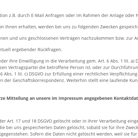
tion z.B. durch E-Mail Anfragen oder im Rahmen der Anlage oder
n Ihnen erhalten, werden bei uns zu folgenden Zwecken gespeich
Ihnen und uns geschlossenen Verträgen nachzukommen bzw. zur A
entuell ergebender Rückfragen.
er Ihre Einwilligung in die Verarbeitung gem. Art. 6 Abs. 1 lit. a
essen Vertragspartei die betroffene Person ist, oder zur Durchführ
 Abs. 1 lit. c) DSGVO zur Erfüllung einer rechtlichen Verpflichtung 
der Geschäftskorrespondenz. Weiterhin stellt eine laufende Ku
 kurze Mitteilung an unsere im Impressum angegebenen Kontaktda
r Art. 17 und 18 DSGVO gelöscht oder in ihrer Verarbeitung eing
e bei uns gespeicherten Daten gelöscht, sobald sie für ihre Zwe
egenstehen. Sofern die Daten nicht gelöscht werden, weil sie für 