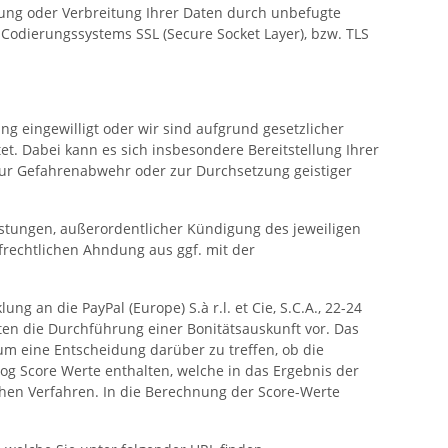
ung oder Verbreitung Ihrer Daten durch unbefugte
Codierungssystems SSL (Secure Socket Layer), bzw. TLS
ng eingewilligt oder wir sind aufgrund gesetzlicher
t. Dabei kann es sich insbesondere Bereitstellung Ihrer
zur Gefahrenabwehr oder zur Durchsetzung geistiger
Leistungen, außerordentlicher Kündigung des jeweiligen
frechtlichen Ahndung aus ggf. mit der
an die PayPal (Europe) S.à r.l. et Cie, S.C.A., 22-24
ten die Durchführung einer Bonitätsauskunft vor. Das
um eine Entscheidung darüber zu treffen, ob die
g Score Werte enthalten, welche in das Ergebnis der
chen Verfahren. In die Berechnung der Score-Werte