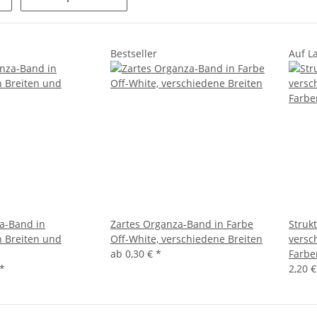
Bestseller
Auf L
a-Band in
Zartes Organza-Band in Farbe
Struk
 Breiten und
Off-White, verschiedene Breiten
versc
ab
0,30 €
*
Farbe
*
2,20 €