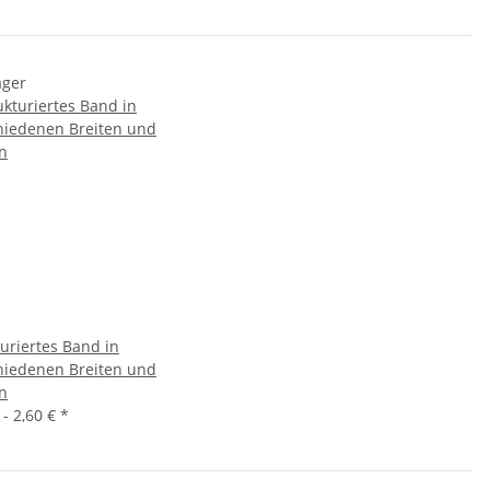
ager
turiertes Band in
hiedenen Breiten und
n
 -
2,60 €
*