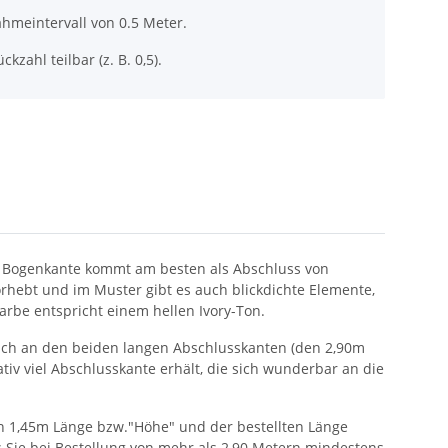
hmeintervall von 0.5 Meter.
ckzahl teilbar (z. B. 0,5).
ie Bogenkante kommt am besten als Abschluss von
rhebt und im Muster gibt es auch blickdichte Elemente,
Farbe entspricht einem hellen Ivory-Ton.
 sich an den beiden langen Abschlusskanten (den 2,90m
ativ viel Abschlusskante erhält, die sich wunderbar an die
von 1,45m Länge bzw."Höhe" und der bestellten Länge
ss Sie bei Bestellung von mehr als 2,90 Metern mindestens