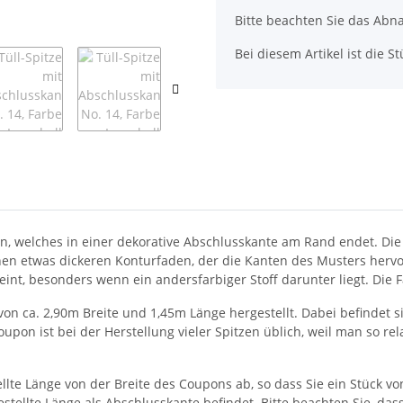
Bitte beachten Sie das Abna
Bei diesem Artikel ist die Stü
n, welches in einer dekorative Abschlusskante am Rand endet. D
nen etwas dickeren Konturfaden, der die Kanten des Musters hervo
eint, besonders wenn ein andersfarbiger Stoff darunter liegt. Die 
 von ca. 2,90m Breite und 1,45m Länge hergestellt. Dabei befindet
oupon ist bei der Herstellung vieler Spitzen üblich, weil man so rel
ellte Länge von der Breite des Coupons ab, so dass Sie ein Stück 
estellte Länge als Abschlusskante befindet. Bitte beachten Sie, da