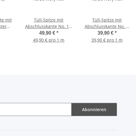
te mit
Tüll-Spitze mit
Tüll-Spitze mit
ster
Abschlusskante No. 12,
Abschlusskante No. 2,
e)
Farbe Ivory hell
Farbe Ivory hell
49,90 €
*
39,90 €
*
49,90 € pro 1 m
39,90 € pro 1 m
Abonnieren