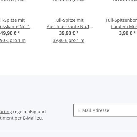
ll-Spitze mit
Tüll-Spitze mit
Tüll-Spitzenbor
usskante No. 11,
Abschlusskante No.1,
floralem Mu
be Ivory hell
Farbe Ivory hell
(Couponwar
49,90 €
*
39,90 €
*
3,90 €
*
,90 € pro 1 m
39,90 € pro 1 m
lärung
regelmäßig und
timent per E-Mail zu.
Newsletter Abonnieren