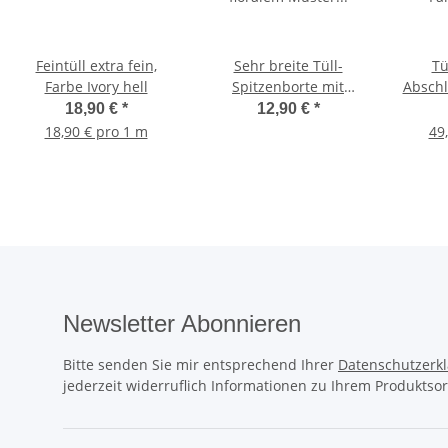
Feintüll extra fein,
Sehr breite Tüll-
Tü
Farbe Ivory hell
Spitzenborte mit
Abschl
floralem Muster
Far
18,90 €
*
12,90 €
*
(Couponware)
18,90 € pro 1 m
49
Newsletter Abonnieren
Bitte senden Sie mir entsprechend Ihrer
Datenschutzerk
jederzeit widerruflich Informationen zu Ihrem Produktsor