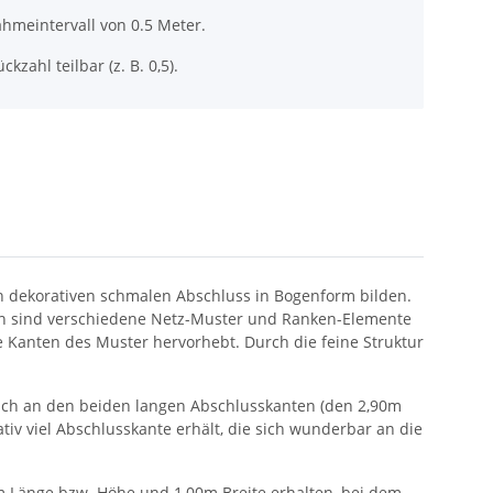
hmeintervall von 0.5 Meter.
ckzahl teilbar (z. B. 0,5).
nen dekorativen schmalen Abschluss in Bogenform bilden.
en sind verschiedene Netz-Muster und Ranken-Elemente
e Kanten des Muster hervorhebt. Durch die feine Struktur
 sich an den beiden langen Abschlusskanten (den 2,90m
ativ viel Abschlusskante erhält, die sich wunderbar an die
45m Länge bzw. Höhe und 1,00m Breite erhalten, bei dem