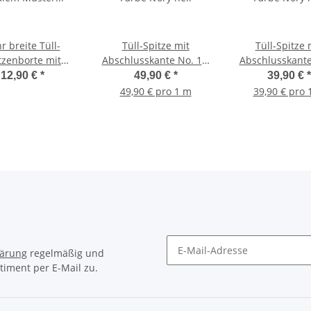
r breite Tüll-
Tüll-Spitze mit
Tüll-Spitze 
tzenborte mit
Abschlusskante No. 11,
Abschlusskante
ralem Muster
Farbe Ivory hell
Farbe Ivory 
12,90 €
*
49,90 €
*
39,90 €
*
Couponware)
49,90 € pro 1 m
39,90 € pro 
lärung
regelmäßig und
timent per E-Mail zu.
Newsletter Abonnieren