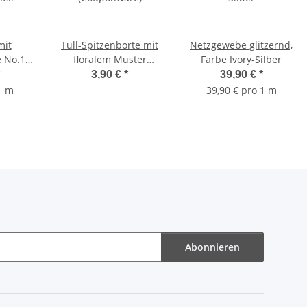
mit
Tüll-Spitzenborte mit
Netzgewebe glitzernd,
 No.1,
floralem Muster
Farbe Ivory-Silber
hell
(Couponware)
3,90 €
*
39,90 €
*
1 m
39,90 € pro 1 m
Abonnieren