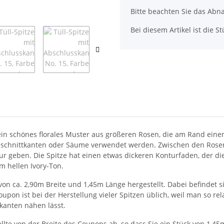
Bitte beachten Sie das Abna
Bei diesem Artikel ist die Stü
at ein schönes florales Muster aus größeren Rosen, die am Rand ei
usschnittkanten oder Säume verwendet werden. Zwischen den Ros
tur geben. Die Spitze hat einen etwas dickeren Konturfaden, der di
em hellen Ivory-Ton.
 von ca. 2,90m Breite und 1,45m Länge hergestellt. Dabei befindet
oupon ist bei der Herstellung vieler Spitzen üblich, weil man so rel
kanten nähen lässt.
ellte von der Breite des Coupons ab, so dass Sie ein Stück von 1,