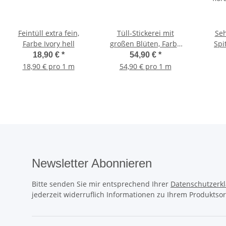
Feintüll extra fein,
Tüll-Stickerei mit
Seh
Farbe Ivory hell
großen Blüten, Farbe
Spi
Ivory
flo
18,90 €
*
54,90 €
*
(
18,90 € pro 1 m
54,90 € pro 1 m
Newsletter Abonnieren
Bitte senden Sie mir entsprechend Ihrer
Datenschutzerk
jederzeit widerruflich Informationen zu Ihrem Produktsor