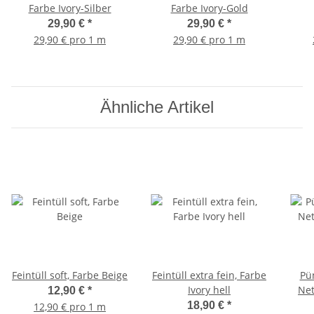
Farbe Ivory-Silber
Farbe Ivory-Gold
29,90 €
*
29,90 €
*
29,90 € pro 1 m
29,90 € pro 1 m
Ähnliche Artikel
Feintüll soft, Farbe Beige
Feintüll extra fein, Farbe
Pün
Ivory hell
Net
12,90 €
*
18,90 €
*
12,90 € pro 1 m