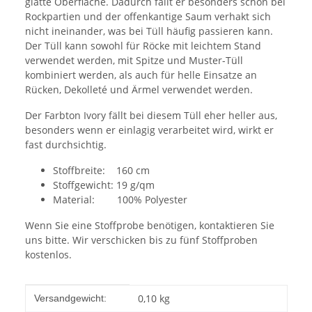
glatte Oberfläche. Dadurch fällt er besonders schön bei
Rockpartien und der offenkantige Saum verhakt sich
nicht ineinander, was bei Tüll häufig passieren kann.
Der Tüll kann sowohl für Röcke mit leichtem Stand
verwendet werden, mit Spitze und Muster-Tüll
kombiniert werden, als auch für helle Einsatze an
Rücken, Dekolleté und Ärmel verwendet werden.
Der Farbton Ivory fällt bei diesem Tüll eher heller aus,
besonders wenn er einlagig verarbeitet wird, wirkt er
fast durchsichtig.
Stoffbreite: 160 cm
Stoffgewicht: 19 g/qm
Material: 100% Polyester
Wenn Sie eine Stoffprobe benötigen, kontaktieren Sie
uns bitte. Wir verschicken bis zu fünf Stoffproben
kostenlos.
Produkteigenschaft
Wert
0,10 kg
Versandgewicht: