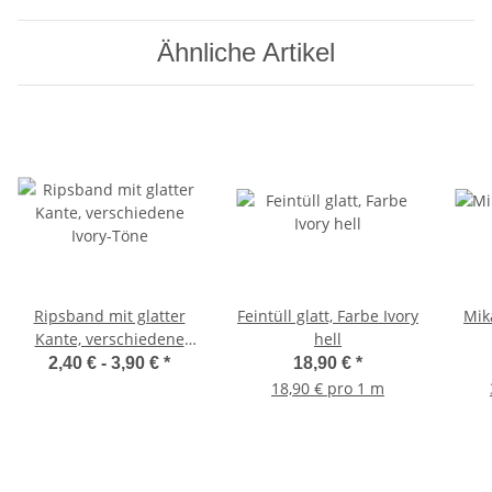
Ähnliche Artikel
Ripsband mit glatter
Feintüll glatt, Farbe Ivory
Mik
Kante, verschiedene
hell
Ivory-Töne
2,40 € -
3,90 €
*
18,90 €
*
18,90 € pro 1 m