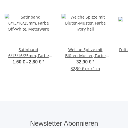
Satinband
Weiche Spitze mit
Futte
6/13/16/25mm, Farbe
Blüten-Muster, Farbe
Off-White, Meterware
Ivory hell
1,60 € -
2,80 €
*
32,90 €
*
32,90 € pro 1 m
Newsletter Abonnieren