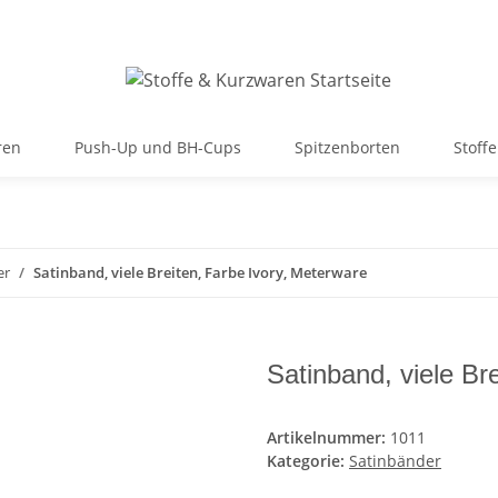
ren
Push-Up und BH-Cups
Spitzenborten
Stoffe
er
Satinband, viele Breiten, Farbe Ivory, Meterware
Satinband, viele Br
Artikelnummer:
1011
Kategorie:
Satinbänder