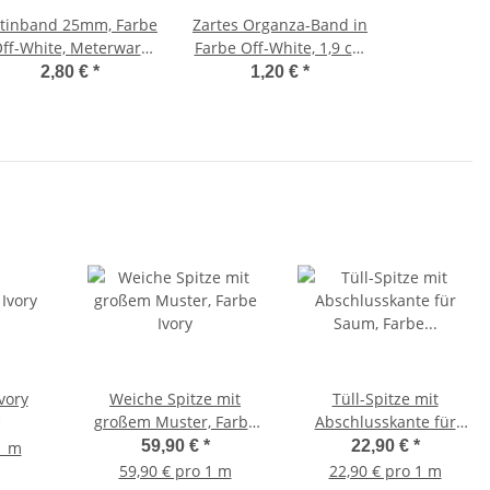
tinband 25mm, Farbe
Zartes Organza-Band in
ff-White, Meterware
Farbe Off-White, 1,9 cm
25mm
Breite
2,80 €
*
1,20 €
*
vory
Weiche Spitze mit
Tüll-Spitze mit
großem Muster, Farbe
Abschlusskante für
Ivory
Saum, Farbe Ivory
59,90 €
*
22,90 €
*
1 m
59,90 € pro 1 m
22,90 € pro 1 m