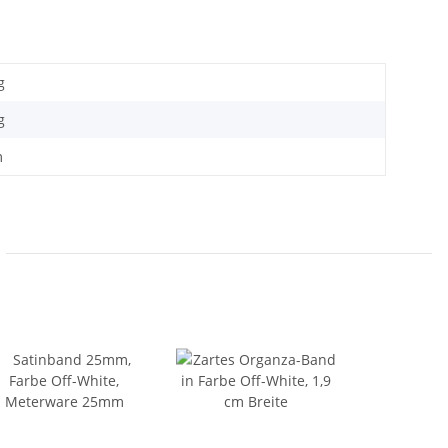
g
g
m