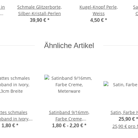
 in
Schmale Glitzerborte,
Kugel-Knopf Perle,
Sa
cm
Silber-Kristall-Perlen
Weiss
O
39,90 €
*
4,50 €
*
Ähnliche Artikel
tes schmales
Satinband 9/16mm,
Satin, Farbe I
nband in Ivory,
Farbe Creme,
25,90 €
*
,3cm Breite
Meterware
1,80 €
*
1,80 € -
2,20 €
*
25,90 € pro 