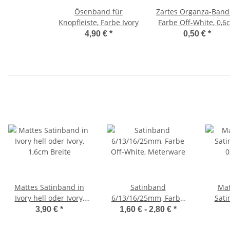
Ösenband für
Zartes Organza-Band
Knopfleiste, Farbe Ivory
Farbe Off-White, 0,6
Breite
4,90 €
*
0,50 €
*
Mattes Satinband in
Satinband
Mat
Ivory hell oder Ivory,
6/13/16/25mm, Farbe
Sati
1,6cm Breite
Off-White, Meterware
0
3,90 €
*
1,60 € -
2,80 €
*