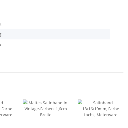
g
g
m