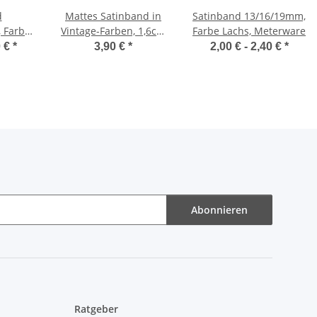
d
Mattes Satinband in
Satinband 13/16/19mm,
 Farbe
Vintage-Farben, 1,6cm
Farbe Lachs, Meterware
erware
Breite
0 €
*
3,90 €
*
2,00 € -
2,40 €
*
Abonnieren
Ratgeber