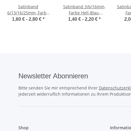
Satinband
Satinband 3/6/16mm,
Satinb
6/13/16/25mm, Farbe
Farbe Hell-Blau,
Fa
Off-White, Meterware
Meterware
1,60 € -
2,80 €
*
1,40 € -
2,20 €
*
2,0
Newsletter Abonnieren
Bitte senden Sie mir entsprechend Ihrer
Datenschutzerk
jederzeit widerruflich Informationen zu Ihrem Produktsor
Shop
Informati