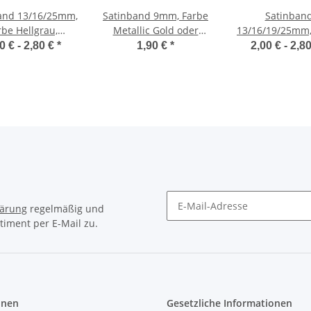
and 13/16/25mm,
Satinband 9mm, Farbe
Satinban
rbe Hellgrau,
Metallic Gold oder
13/16/19/25mm,
Meterware
Silber, Meterware
Warmrosa, Met
0 € -
2,80 €
*
1,90 €
*
2,00 € -
2,8
lärung
regelmäßig und
timent per E-Mail zu.
Newsletter Abonnieren
onen
Gesetzliche Informationen