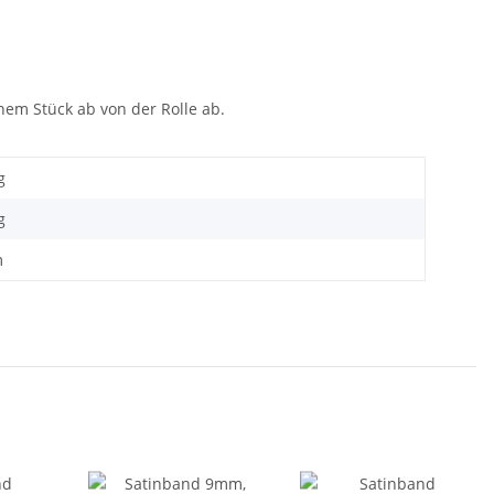
nem Stück ab von der Rolle ab.
g
g
m