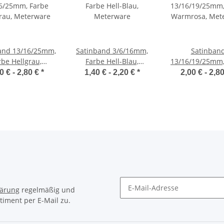
and 13/16/25mm,
Satinband 3/6/16mm,
Satinban
rbe Hellgrau,
Farbe Hell-Blau,
13/16/19/25mm,
Meterware
Meterware
Warmrosa, Met
0 € -
2,80 €
*
1,40 € -
2,20 €
*
2,00 € -
2,8
lärung
regelmäßig und
timent per E-Mail zu.
Newsletter Abonnieren