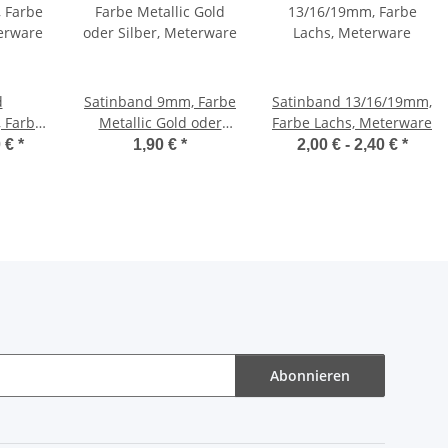
d
Satinband 9mm, Farbe
Satinband 13/16/19mm,
 Farbe
Metallic Gold oder
Farbe Lachs, Meterware
erware
Silber, Meterware
0 €
*
1,90 €
*
2,00 € -
2,40 €
*
Abonnieren