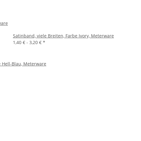
ware
Satinband, viele Breiten, Farbe Ivory, Meterware
1,40 € -
3,20 €
*