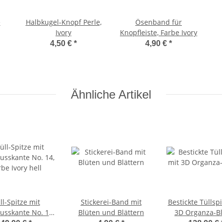
e
Halbkugel-Knopf Perle,
Ösenband für
Ivory
Knopfleiste, Farbe Ivory
4,50 €
*
4,90 €
*
Ähnliche Artikel
ll-Spitze mit
Stickerei-Band mit
Bestickte Tüllsp
usskante No. 14,
Blüten und Blättern
3D Organza-B