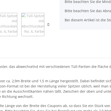
x
Bitte beachten Sie die Min
Bitte beachten Sie das Abna
Bei diesem Artikel ist die Stü
 Muster, das abwechselnd mit verschiedenen Tüll-Partien die Fläche
 von ca. 2,9m Breite und 1,5 m Länge hergestellt. Dabei befindet 
n-Format ist bei der Herstellung vieler Spitzen üblich, weil man so
an die Ausschnittkanten nähen läßt. Zwischen der oben und unten
e Richtung wechselt.
llte Länge von der Breite des Coupons ab, so dass Sie ein Stück vo
n. Bitte beachten Sie, dass Sie bei Bestellung von mehr als 2,9 M