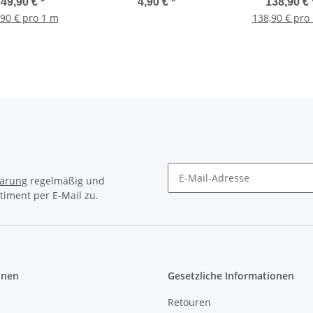
be Ivory hell
49,90 €
*
4,90 €
*
138,90 €
,90 € pro 1 m
138,90 € pro
lärung
regelmäßig und
timent per E-Mail zu.
Newsletter Abonnieren
onen
Gesetzliche Informationen
Retouren