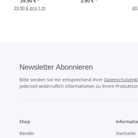
Farbe Ivory hell
(Couponware)
Far
39,90 €
*
3,90 €
*
39,90 € pro 1 m
49
Newsletter Abonnieren
Bitte senden Sie mir entsprechend Ihrer
Datenschutzerk
jederzeit widerruflich Informationen zu Ihrem Produktsor
Shop
Informati
Bänder
Startseite