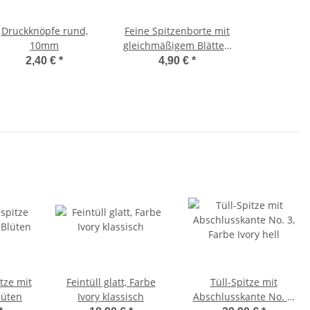
Druckknöpfe rund,
Feine Spitzenborte mit
10mm
gleichmäßigem Blätter-
Muster
2,40 €
*
4,90 €
*
itze mit
Feintüll glatt, Farbe
Tüll-Spitze mit
lüten
Ivory klassisch
Abschlusskante No. 3,