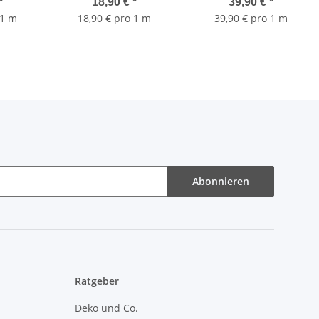
Farbe Ivory hell
*
18,90 €
*
39,90 €
*
 1 m
18,90 € pro 1 m
39,90 € pro 1 m
Abonnieren
Ratgeber
Deko und Co.