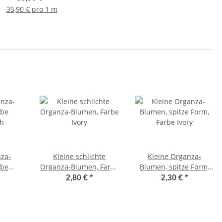
35,90 € pro 1 m
nza-
Kleine schlichte
Kleine Organza-
rbe
Organza-Blumen, Farbe
Blumen, spitze Form,
sh
Ivory
Farbe Ivory
2,80 €
*
2,30 €
*