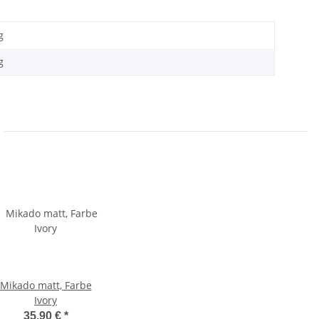
g
g
Mikado matt, Farbe
Ivory
35,90 €
*