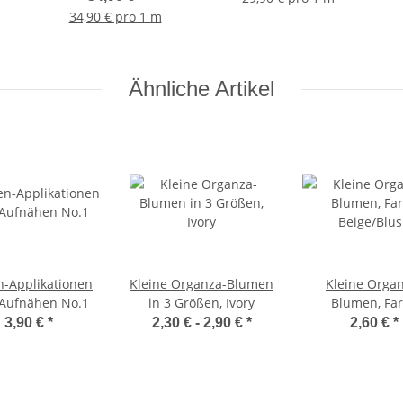
34,90 € pro 1 m
Ähnliche Artikel
n-Applikationen
Kleine Organza-Blumen
Kleine Orga
Aufnähen No.1
in 3 Größen, Ivory
Blumen, Fa
Beige/Blu
3,90 €
*
2,30 € -
2,90 €
*
2,60 €
*