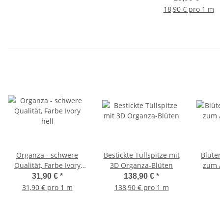
18,90 € pro 1 m
Organza - schwere
Bestickte Tüllspitze mit
Blüte
Qualität, Farbe Ivory
3D Organza-Blüten
zum 
hell
31,90 €
*
138,90 €
*
31,90 € pro 1 m
138,90 € pro 1 m