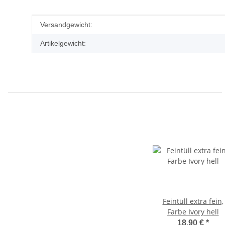
Produkteigenschaft
Wert
Versandgewicht:
Artikelgewicht:
Feintüll extra fein,
Farbe Ivory hell
18,90 €
*