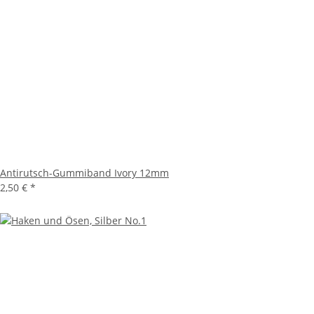
Antirutsch-Gummiband Ivory 12mm
2,50 €
*