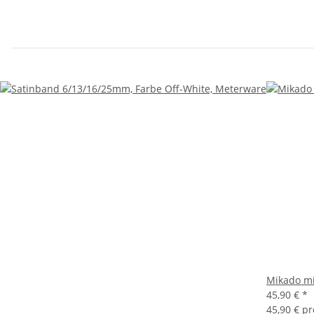
Mikado mit
45,90 €
*
45,90 € p