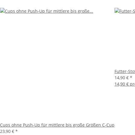
Futter-Sto
14,90 €
*
14,90 € p
Cups ohne Push-Up für mittlere bis große Größen C-Cup
23,90 €
*