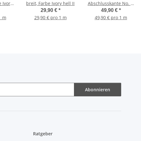
e Ivory
breit, Farbe Ivory hell II
Abschlusskante No. 7,
Farbe Ivory hell
29,90 €
*
49,90 €
*
1 m
29,90 € pro 1 m
49,90 € pro 1 m
Abonnieren
Ratgeber