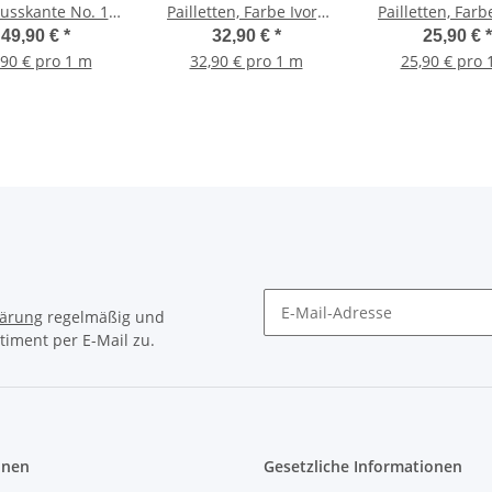
usskante No. 15,
Pailletten, Farbe Ivory
Pailletten, Farb
Farbe Ivory
hell
hell
49,90 €
*
32,90 €
*
25,90 €
*
,90 € pro 1 m
32,90 € pro 1 m
25,90 € pro 
lärung
regelmäßig und
timent per E-Mail zu.
Newsletter Abonnieren
onen
Gesetzliche Informationen