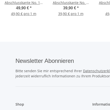
Abschlusskante No. 14,
Abschlusskante No. 4,
Abschl
Farbe Ivory hell
Farbe Ivory hell
49,90 €
*
39,90 €
*
49,90 € pro 1 m
39,90 € pro 1 m
49
Newsletter Abonnieren
Bitte senden Sie mir entsprechend Ihrer
Datenschutzerk
jederzeit widerruflich Informationen zu Ihrem Produktsor
Shop
Informati