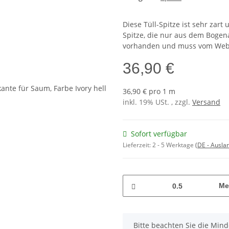
Diese Tüll-Spitze ist sehr zart
Spitze, die nur aus dem Bogena
vorhanden und muss vom Webg
36,90 €
36,90 € pro 1 m
inkl. 19% USt. , zzgl.
Versand
Sofort verfügbar
Lieferzeit:
2 - 5 Werktage
(DE - Ausla
Me
x
Bitte beachten Sie die Min