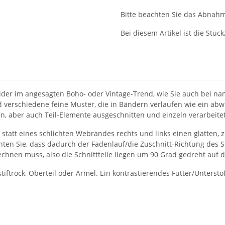
Bitte beachten Sie das Abnahme
Bei diesem Artikel ist die Stückz
kleider im angesagten Boho- oder Vintage-Trend, wie Sie auch bei 
nd verschiedene feine Muster, die in Bändern verlaufen wie ein ab
ann, aber auch Teil-Elemente ausgeschnitten und einzeln verarbeit
 statt eines schlichten Webrandes rechts und links einen glatten,
hten Sie, dass dadurch der Fadenlauf/die Zuschnitt-Richtung des S
hnen muss, also die Schnittteile liegen um 90 Grad gedreht auf d
stiftrock, Oberteil oder Ärmel. Ein kontrastierendes Futter/Unterst