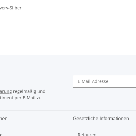
vory-Silber
lärung
regelmäßig und
timent per E-Mail zu.
onen
Gesetzliche Informationen
te
Retouren