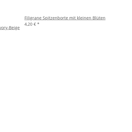
Filigrane Spitzenborte mit kleinen Blüten
4,20 €
*
Ivory-Beige