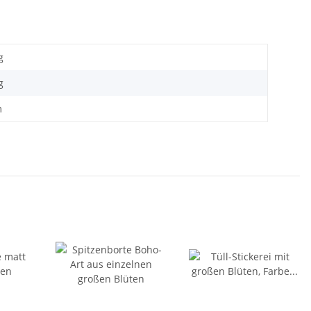
g
g
m