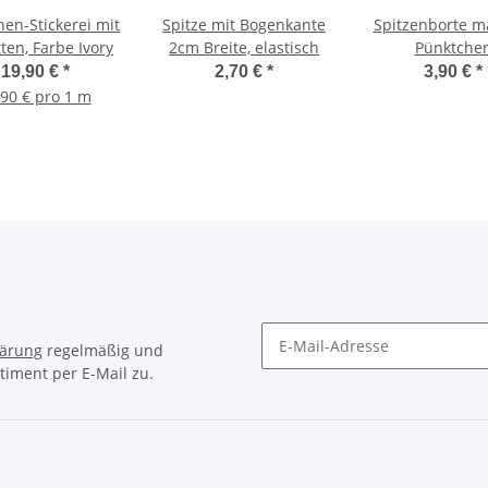
en-Stickerei mit
Spitze mit Bogenkante
Spitzenborte ma
tten, Farbe Ivory
2cm Breite, elastisch
Pünktche
19,90 €
*
2,70 €
*
3,90 €
*
,90 € pro 1 m
lärung
regelmäßig und
timent per E-Mail zu.
Newsletter Abonnieren