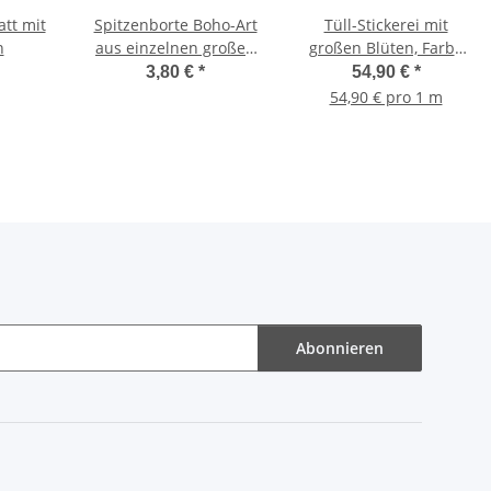
tt mit
Spitzenborte Boho-Art
Tüll-Stickerei mit
n
aus einzelnen großen
großen Blüten, Farbe
Blüten
Ivory
3,80 €
*
54,90 €
*
54,90 € pro 1 m
Abonnieren