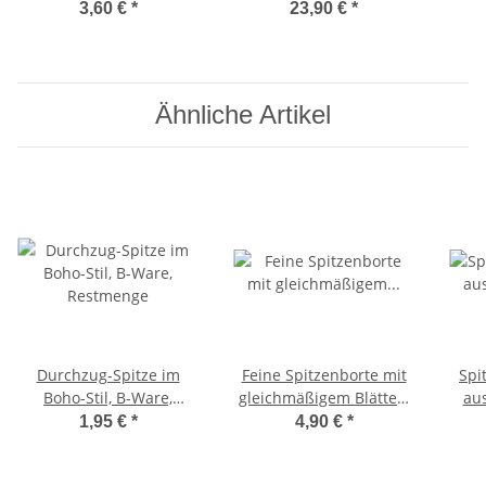
Zierkanten
Größen C-Cup, Haut hell
3,60 €
*
23,90 €
*
Ähnliche Artikel
Durchzug-Spitze im
Feine Spitzenborte mit
Spi
Boho-Stil, B-Ware,
gleichmäßigem Blätter-
aus
Restmenge
Muster
1,95 €
*
4,90 €
*