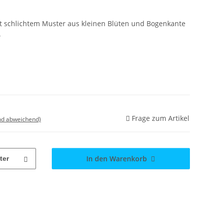
it schlichtem Muster aus kleinen Blüten und Bogenkante
.
Frage zum Artikel
nd abweichend)
In den Warenkorb
ter