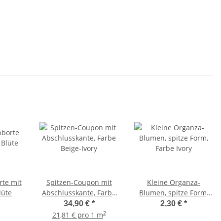
rte mit
Spitzen-Coupon mit
Kleine Organza-
lüte
Abschlusskante, Farbe
Blumen, spitze Form,
Beige-Ivory
Farbe Ivory
34,90 €
*
2,30 €
*
2
21,81 € pro 1 m