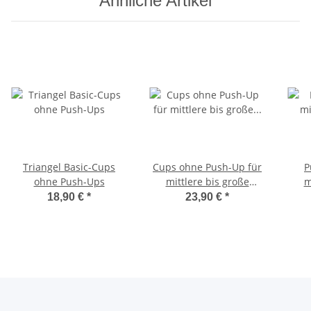
Ähnliche Artikel
Triangel Basic-Cups
Cups ohne Push-Up für
P
ohne Push-Ups
mittlere bis große
m
Größen
18,90 €
*
23,90 €
*