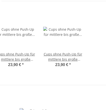
ups ohne Push-Up für
Cups ohne Push-Up für
mittlere bis große
mittlere bis große
Größen F-Cup
Größen C-Cup
23,90 €
*
23,90 €
*