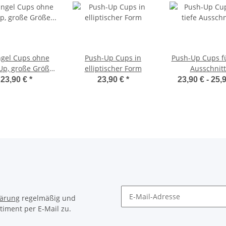
ngel Cups ohne
Push-Up Cups in
Push-Up Cups fü
Up, große Größe
elliptischer Form
Ausschnit
XL / F-Cup
23,90 €
*
23,90 €
*
23,90 € -
25,
lärung
regelmäßig und
timent per E-Mail zu.
Newsletter Abonnieren