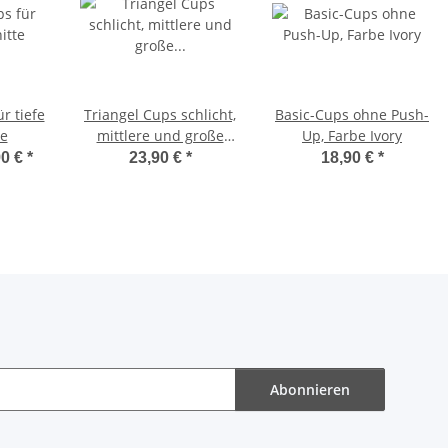
r tiefe
Triangel Cups schlicht,
Basic-Cups ohne Push-
te
mittlere und große
Up, Farbe Ivory
Größe
90 €
*
23,90 €
*
18,90 €
*
Abonnieren