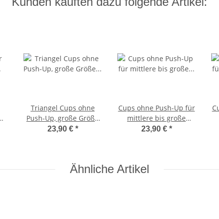
Kunden kauften dazu folgende Artikel:
Triangel Cups ohne
Cups ohne Push-Up für
C
Push-Up, große Größe
mittlere bis große
t
XL / F-Cup
Größen E-Cup
23,90 €
*
23,90 €
*
Ähnliche Artikel