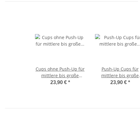
Cups ohne Push-Up für
Push-Up Cups für
mittlere bis große
mittlere bis große
Größen D-Cup
Größen C-Cup, Hau
23,90 €
*
23,90 €
*
hell