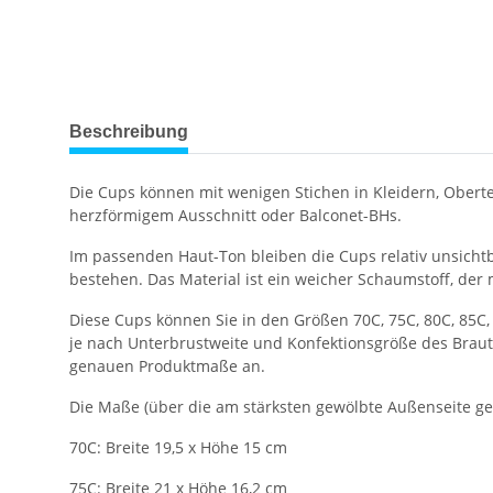
weitere Registerkarten anzeigen
Beschreibung
Die Cups können mit wenigen Stichen in Kleidern, Oberte
herzförmigem Ausschnitt oder Balconet-BHs.
Im passenden Haut-Ton bleiben die Cups relativ unsichtb
bestehen. Das Material ist ein weicher Schaumstoff, der
Diese Cups können Sie in den Größen 70C, 75C, 80C, 85C,
je nach Unterbrustweite und Konfektionsgröße des Brau
genauen Produktmaße an.
Die Maße (über die am stärksten gewölbte Außenseite g
70C: Breite 19,5 x Höhe 15 cm
75C: Breite 21 x Höhe 16,2 cm