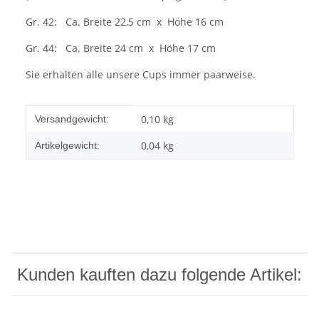
Gr. 42: Ca. Breite 22,5 cm x Höhe 16 cm
Gr. 44: Ca. Breite 24 cm x Höhe 17 cm
Sie erhalten alle unsere Cups immer paarweise.
Produkteigenschaft
Wert
0,10 kg
Versandgewicht:
0,04
kg
Artikelgewicht:
Kunden kauften dazu folgende Artikel: