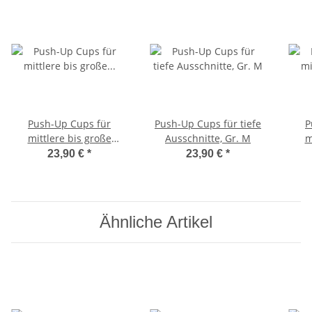
Push-Up Cups für
Push-Up Cups für tiefe
P
mittlere bis große
Ausschnitte, Gr. M
m
Größen C-Cup, Haut hell
Größ
23,90 €
*
23,90 €
*
Ähnliche Artikel