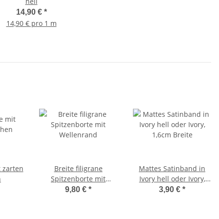
hell
14,90 €
*
14,90 € pro 1 m
 zarten
Breite filigrane
Mattes Satinband in
n
Spitzenborte mit
Ivory hell oder Ivory,
Wellenrand
1,6cm Breite
9,80 €
*
3,90 €
*