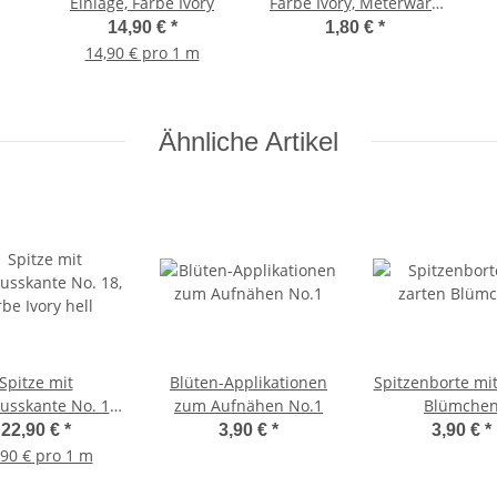
Einlage, Farbe Ivory
Farbe Ivory, Meterware
9 mm
14,90 €
*
1,80 €
*
14,90 € pro 1 m
Ähnliche Artikel
Spitze mit
Blüten-Applikationen
Spitzenborte mit
usskante No. 18,
zum Aufnähen No.1
Blümche
be Ivory hell
22,90 €
*
3,90 €
*
3,90 €
*
,90 € pro 1 m