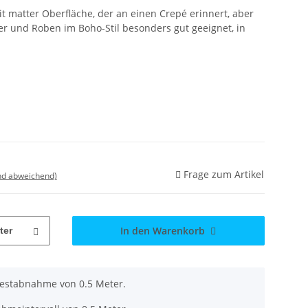
it matter Oberfläche, der an einen Crepé erinnert, aber
der und Roben im Boho-Stil besonders gut geeignet, in
Frage zum Artikel
nd abweichend)
In den Warenkorb
ter
destabnahme von 0.5 Meter.