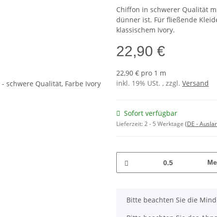
Chiffon in schwerer Qualität m
dünner ist. Für fließende Klei
klassischem Ivory.
22,90 €
22,90 € pro 1 m
inkl. 19% USt. , zzgl.
Versand
Sofort verfügbar
Lieferzeit:
2 - 5 Werktage
(DE - Ausla
Me
x
Bitte beachten Sie die Min